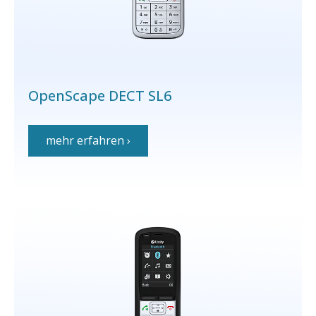
OpenScape DECT SL6
mehr erfahren ›